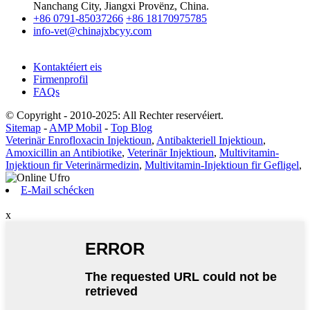
Nanchang City, Jiangxi Provënz, China.
+86 0791-85037266
+86 18170975785
info-vet@chinajxbcyy.com
Kontaktéiert eis
Firmenprofil
FAQs
© Copyright - 2010-2025: All Rechter reservéiert.
Sitemap
-
AMP Mobil
-
Top Blog
Veterinär Enrofloxacin Injektioun
,
Antibakteriell Injektioun
,
Amoxicillin an Antibiotike
,
Veterinär Injektioun
,
Multivitamin-
Injektioun fir Veterinärmedizin
,
Multivitamin-Injektioun fir Gefligel
,
E-Mail schécken
x