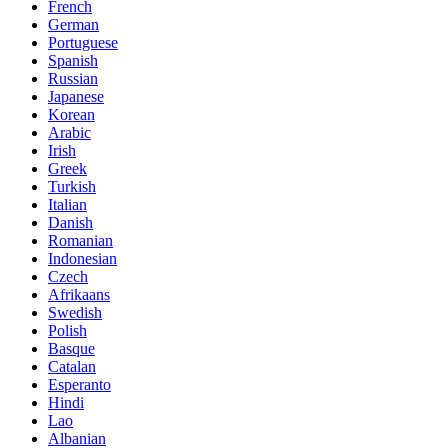
French
German
Portuguese
Spanish
Russian
Japanese
Korean
Arabic
Irish
Greek
Turkish
Italian
Danish
Romanian
Indonesian
Czech
Afrikaans
Swedish
Polish
Basque
Catalan
Esperanto
Hindi
Lao
Albanian