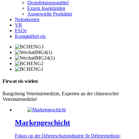
Desinfektiounsmëttel
Extern Insektiziden
Ausgewielte Produkter
Neiegkeeten
VR
FAQs
Kontaktéiert eis
Firwat eis wielen
Bangcheng Veterinärmedizin, Experten an der chinesescher
Veterinärmedizin!
Markengeschicht
Fokus op der Déiereschutzindustrie fir Déieremedizin;