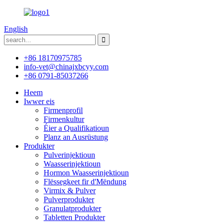
English
+86 18170975785
info-vet@chinajxbcyy.com
+86 0791-85037266
Heem
Iwwer eis
Firmenprofil
Firmenkultur
Éier a Qualifikatioun
Planz an Ausrüstung
Produkter
Pulverinjektioun
Waasserinjektioun
Hormon Waasserinjektioun
Flëssegkeet fir d'Mëndung
Virmix & Pulver
Pulverprodukter
Granulatprodukter
Tabletten Produkter