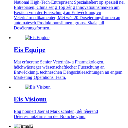
National High-Tech-Entreprisen; Spezialiséiert op speziell nei
Entreprisen; China seng Top zéng Innovatiounsmarken am
Beräich vun der Fuerschung an Entwécklung vu
Veterinärmedikamenter; Méi wéi 20 Doséierungsformen an
automatesch Produktiounslinnen, grouss Skala, all
Doséierungsformen...
Eis Equipe
Mat erfuerene Senior Veterinär- a Pharmakologen,
héichwäerteger wëssenschaftlecher Fuerschung an
Entwécklung, techneschen Déngschtleeschtungen an engem
Marketing-Operations-Team.
Eis Visioun
Eng honnert Joer al Mark schafen, déi féierend
Déiereschutzfirma an der Branche ginn.