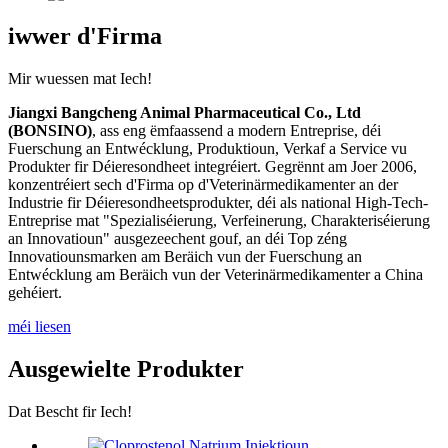
iwwer d'Firma
Mir wuessen mat Iech!
Jiangxi Bangcheng Animal Pharmaceutical Co., Ltd
(BONSINO)
, ass eng ëmfaassend a modern Entreprise, déi
Fuerschung an Entwécklung, Produktioun, Verkaf a Service vu
Produkter fir Déieresondheet integréiert. Gegrënnt am Joer 2006,
konzentréiert sech d'Firma op d'Veterinärmedikamenter an der
Industrie fir Déieresondheetsprodukter, déi als national High-Tech-
Entreprise mat "Spezialiséierung, Verfeinerung, Charakteriséierung
an Innovatioun" ausgezeechent gouf, an déi Top zéng
Innovatiounsmarken am Beräich vun der Fuerschung an
Entwécklung am Beräich vun der Veterinärmedikamenter a China
gehéiert.
méi liesen
Ausgewielte Produkter
Dat Bescht fir Iech!