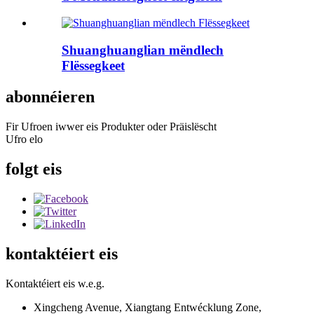
Shuanghuanglian mëndlech
Flëssegkeet
abonnéieren
Fir Ufroen iwwer eis Produkter oder Präislëscht
Ufro elo
folgt eis
kontaktéiert eis
Kontaktéiert eis w.e.g.
Xingcheng Avenue, Xiangtang Entwécklung Zone,