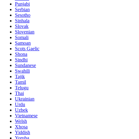
Punjabi
Serbian
Sesotho
Sinhala
Slovak
Slovenian
Somali
Samoan
Scots Gaelic
Shona
Sindhi
Sundanese
Swahili
Tajik
Tamil
Telugu
Thai
Ukrainian
Urdu
Uzbek
Vietnamese
Welsh
Xhosa
Yiddish
Yoruba