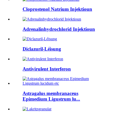
Cloprostenol Natrium Injektioun
Adrenalinhydrochlorid Injektioun
Diclazuril-Léisung
Antivirulent Interferon
Astragalus membranaceus
Epimedium Ligustrum lu...