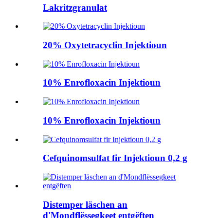
Lakritzgranulat
20% Oxytetracyclin Injektioun
10% Enrofloxacin Injektioun
10% Enrofloxacin Injektioun
Cefquinomsulfat fir Injektioun 0,2 g
Distemper läschen an
d'Mondflëssegkeet entgëften